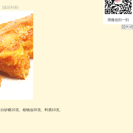
】
[返回列表]
用微信扫一扫
、白砂糖10克、植物油30克、料酒10克、