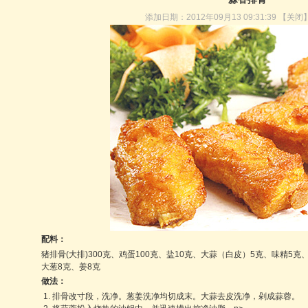
添加日期：2012年09月13 09:31:39
【
关闭
配料：
猪排骨(大排)300克、鸡蛋100克、盐10克、大蒜（白皮）5克、味精5克
大葱8克、姜8克
做法：
1. 排骨改寸段，洗净。葱姜洗净均切成末。大蒜去皮洗净，剁成蒜蓉。