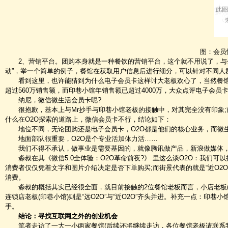
图：会员性
2、营销平台。团购本身就是一种餐饮的营销平台，这个就不用说了，与企业
动”，举一个简单的例子，餐馆在获取用户信息后进行细分，可以针对不同人
看到这里，也许能猜到为什么电子会员卡这样讨大老板欢心了，当然餐馆也
超过560万销售额，而印巷小馆年销售额已超过4000万，大众点评电子会员
纳尼，微信微生活会员卡呢?
很抱歉，基本上与Mr抄手与印巷小馆老板的接触中，对其完全没有印象;
什么在O2O探索的道路上，微信会员卡不行，结论如下：
地位不同，无论团购还是电子会员卡，O2O都是他们的核心业务，而微生
地面部队很重要，O2O是个专业活加体力活……
我们不得不承认，做事业是需要基因的，就像腾讯做产品，新浪做媒体，百
淼叔在其《微信5.0全体验：O2O革命前夜?》 里这么谈O2O：我们可以
消费者仅仅凭着文字和图片介绍决定是否下单购买;而街景代表的就是“近O2O
消费。
淼叔的概括其实已经很全面，就目前接触的2位餐馆老板而言，小店老板(Mr抄
连锁店老板(印巷小馆)则是“远O2O”与“近O2O”齐头并进。补充一点：印
手。
结论：寻找互联网之外的创业机会
笔者走访了一大一小两家餐馆(后续还将继续走访，各位餐馆老板请联系我们公