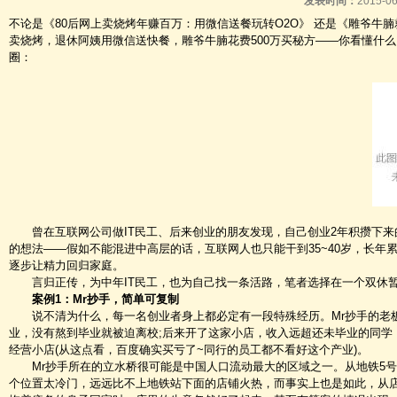
发表时间：
2015-0
不论是《80后网上卖烧烤年赚百万：用微信送餐玩转O2O》 还是《雕爷牛
卖烧烤，退休阿姨用微信送快餐，雕爷牛腩花费500万买秘方——你看懂什
圈：
曾在互联网公司做IT民工、后来创业的朋友发现，自己创业2年积攒下来
的想法——假如不能混进中高层的话，互联网人也只能干到35~40岁，长
逐步让精力回归家庭。
言归正传，为中年IT民工，也为自己找一条活路，笔者选择在一个双休暂
案例1：Mr抄手，简单可复制
说不清为什么，每一名创业者身上都必定有一段特殊经历。Mr抄手的老板是
业，没有熬到毕业就被迫离校;后来开了这家小店，收入远超还未毕业的同学
经营小店(从这点看，百度确实买亏了~同行的员工都不看好这个产业)。
Mr抄手所在的立水桥很可能是中国人口流动最大的区域之一。从地铁5号
个位置太冷门，远远比不上地铁站下面的店铺火热，而事实上也是如此，从店铺