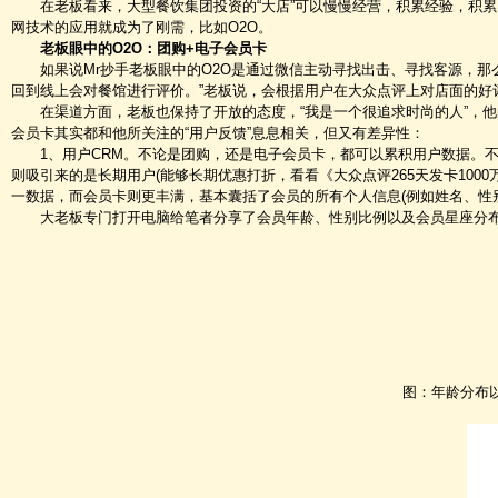
在老板看来，大型餐饮集团投资的“大店”可以慢慢经营，积累经验，积累
网技术的应用就成为了刚需，比如O2O。
老板眼中的O2O：团购+电子会员卡
如果说Mr抄手老板眼中的O2O是通过微信主动寻找出击、寻找客源，那么
回到线上会对餐馆进行评价。”老板说，会根据用户在大众点评上对店面的好
在渠道方面，老板也保持了开放的态度，“我是一个很追求时尚的人”，他
会员卡其实都和他所关注的“用户反馈”息息相关，但又有差异性：
1、用户CRM。不论是团购，还是电子会员卡，都可以累积用户数据。不
则吸引来的是长期用户(能够长期优惠打折，看看《大众点评265天发卡100
一数据，而会员卡则更丰满，基本囊括了会员的所有个人信息(例如姓名、性
大老板专门打开电脑给笔者分享了会员年龄、性别比例以及会员星座分
图：年龄分布以20