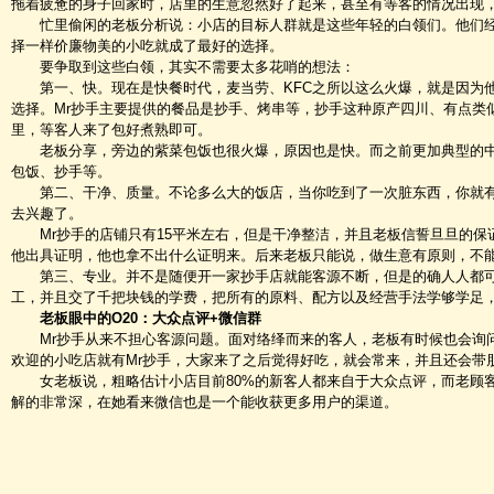
拖着疲惫的身子回家时，店里的生意忽然好了起来，甚至有等客的情况出现
忙里偷闲的老板分析说：小店的目标人群就是这些年轻的白领们。他们经
择一样价廉物美的小吃就成了最好的选择。
要争取到这些白领，其实不需要太多花哨的想法：
第一、快。现在是快餐时代，麦当劳、KFC之所以这么火爆，就是因为他
选择。Mr抄手主要提供的餐品是抄手、烤串等，抄手这种原产四川、有点类
里，等客人来了包好煮熟即可。
老板分享，旁边的紫菜包饭也很火爆，原因也是快。而之前更加典型的中
包饭、抄手等。
第二、干净、质量。不论多么大的饭店，当你吃到了一次脏东西，你就有心
去兴趣了。
Mr抄手的店铺只有15平米左右，但是干净整洁，并且老板信誓旦旦的保
他出具证明，他也拿不出什么证明来。后来老板只能说，做生意有原则，不
第三、专业。并不是随便开一家抄手店就能客源不断，但是的确人人都可以
工，并且交了千把块钱的学费，把所有的原料、配方以及经营手法学够学足
老板眼中的O20：大众点评+微信群
Mr抄手从来不担心客源问题。面对络绎而来的客人，老板有时候也会询问
欢迎的小吃店就有Mr抄手，大家来了之后觉得好吃，就会常来，并且还会带
女老板说，粗略估计小店目前80%的新客人都来自于大众点评，而老顾客
解的非常深，在她看来微信也是一个能收获更多用户的渠道。