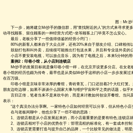
图：Mr.抄手
下一步，她将建立Mr抄手的微信群，用“查找附近的人”的方式来寻求更多
动寻找顾客、留住顾客的一种经营方式吧~坐等顾客上门毕竟不怎么安心。
最后，老板分享了一些值得借鉴的经营小窍门：
80%的新客人都来自于大众点评，还有20%来自于朋友介绍、口碑相传以
鼓励打包和叫外卖，后续很可能推出打包送水果，并且和专业送外卖的公
小店不要安装电视，可以放点音乐，因为有了电视之后，本来5分钟的用餐
案例2：印巷小馆，从小店到连锁店
Mr抄手的发展目标就是像印巷小馆一样，在北京开设更多分店。在女老板
巷小馆的经历也颇为传奇，最早也是从类似Mr抄手这样的小店一步步发展过
在百万级。
印巷小馆是京味非常浓厚的餐馆，青砖青瓦，门口还挂着2个大红灯笼。
朋友边吃边聊，如果不谈谈什么国家大事与维护宇宙和平之类的话题，似乎
言归正传，笔者当来不是来吹牛的，而是来讨教如何创业开餐馆。当问及
表示：
“这个真没办法分享啊。一家特色小店如何经营可以分享，但从特色小店变
在与老板闲聊中，他也分享了一些不错的思路：
1、连锁店都是从小店发展起来的，而小店最重要的是要有特色;连锁店就
2、连锁店相对于小店的优势在于：管理流程的标准化，有一套成本控制、
3、连锁店更需要打造与提升自己的品牌，一个比较常见的做法是，明星